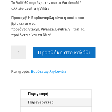
Το
Valif 60
περιέχει την ουσία
Vardenafil
ή
αλλιώς
Levitra
ή
Vilitra.
Προσοχή!
Η
Βαρδεναφίλη
είναι η ουσία που
βρίσκεται στα
προϊόντα
Staxyn
,
Vivanza
,
Levitra
,
Vilitra
!
Τα
προϊόντα είναι τα ίδια!
Levitra
Προσθήκη στο καλάθι
Vardenafil
60mg
ποσότητα
Κατηγορία:
Βαρδεναφίλη-Levitra
Περιγραφή
Παρενέργειες